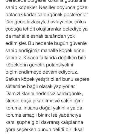
derecede bölgesel koruma güdüsüne 
sahip köpekler. Nesiller boyunca göze 
batacak kadar saldırganlık gösterenler, 
tüm gece fazlasıyla havlayanlar, çoluk 
çocuğa tehdit oluşturanlar belediye ya 
da mahalle esnafı tarafından yok 
edilmişler. Bu nedenle bugün güvenle 
sahiplendiğimiz mahalle köpeklerine 
sahibiz. Kısaca farkında değilken bile 
köpeklerin genetik potansiyelini 
biçimlendirmeye devam ediyoruz.
Safkan köpek yetiştiricileri bunu seçere 
sistemine bağlı olarak yapıyorlar. 
Damızlıklarını nedensiz saldırganlık, 
stresle başa çıkabilme ve sakinliğini 
koruma, insana doğal yakınlık ya da 
koruma amaçlı bir ırk ise yabancıya 
karsı şüphe gibi davranış kalıplarına 
göre seçerken bunun belirli bir ırksal 