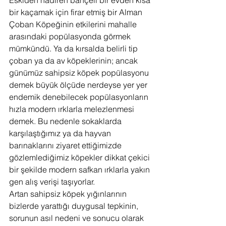
Eskiden nadiren bahçeli bir evden kısa 
bir kaçamak için firar etmiş bir Alman 
Çoban Köpeğinin etkilerini mahalle 
arasındaki popülasyonda görmek 
mümkündü. Ya da kırsalda belirli tip 
çoban ya da av köpeklerinin; ancak 
günümüz sahipsiz köpek popülasyonu 
demek büyük ölçüde nerdeyse yer yer 
endemik denebilecek popülasyonların 
hızla modern ırklarla melezlenmesi 
demek. Bu nedenle sokaklarda 
karşılaştığımız ya da hayvan 
barınaklarını ziyaret ettiğimizde 
gözlemlediğimiz köpekler dikkat çekici 
bir şekilde modern safkan ırklarla yakın 
gen alış verişi taşıyorlar.
Artan sahipsiz köpek yığınlarının 
bizlerde yarattığı duygusal tepkinin, 
sorunun asıl nedeni ve sonucu olarak 