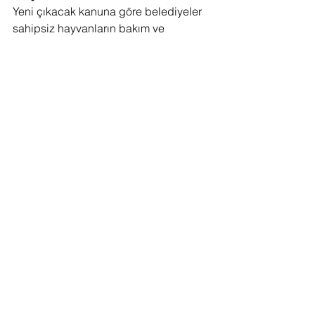
Yeni çıkacak kanuna göre belediyeler 
sahipsiz hayvanların bakım ve 
kontrolünden daha fazla sorumlu 
olacaklar gibi görünüyor. Barınak 
çalışanları artık ne yaptığını bilen, 
köpeği tanıyan sertifikalı kişiler 
olacağını duymak sevindirici olduğu 
kadar umut da verici. Bunu belediyeler 
dahilinde personel eğitim 
programlarının kurumsallaşarak köpek 
sahibi olacaklara temel psikoloji, 
bakım ve eğitim kurslarına 
genişletilebilir. Modern yaşama ayak 
uydurmuş köpeğin davranış tanımı 
üzerinden yapılacak eğitimler 
ardından köpeklerin karakter testiyle 
belgelenebilir.
Bu özellikle de adı basının ağzına 