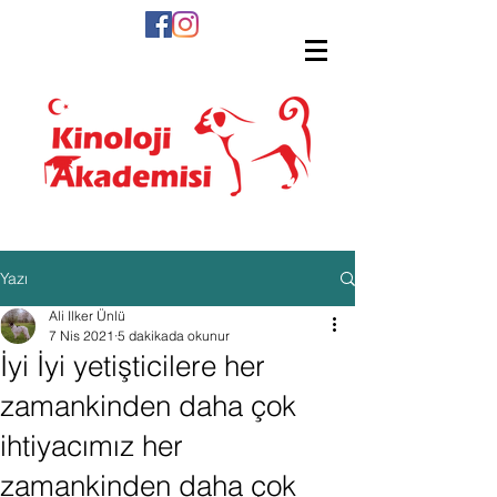
Yazı
Ali Ilker Ünlü
7 Nis 2021
5 dakikada okunur
İyi İyi yetişticilere her
zamankinden daha çok
ihtiyacımız her
zamankinden daha çok