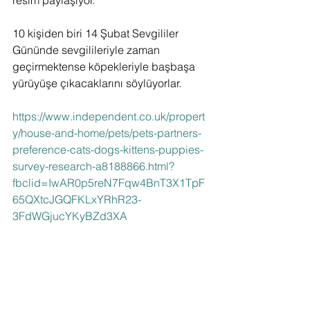
resim paylaşıyor.
10 kişiden biri 14 Şubat Sevgililer 
Gününde sevgilileriyle zaman 
geçirmektense köpekleriyle başbaşa 
yürüyüşe çıkacaklarını söylüyorlar.
https://www.independent.co.uk/propert
y/house-and-home/pets/pets-partners-
preference-cats-dogs-kittens-puppies-
survey-research-a8188866.html?
fbclid=IwAR0p5reN7Fqw4BnT3X1TpF
65QXtcJGQFKLxYRhR23-
3FdWGjucYKyBZd3XA