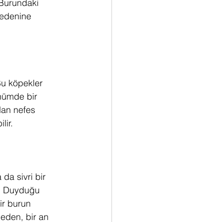
 Burundaki 
nedenine 
Bu köpekler 
ünümde bir 
dan nefes 
lir.
da sivri bir 
r. Duyduğu 
ir burun 
meden, bir an 