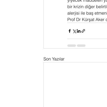
yiyecek maddeleri ya 
bir krizin diğer belir
alerjisi ile baş etme
Prof Dr Kürşat Aker
Son Yazılar