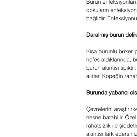
Burun enfeksiyonları,
dokuların enfeksiyon
bağlıdır. Enfeksiyonun
Daralmış burun delik
Kısa burunlu boxer, 
nefes aldıklarında, b
burun akıntısı tipik
alırlar. Köpeğin rahat
Burunda yabancı ci
Çevrelerini araştırır
nesne batabilir. Özel
rahatsızlık ile şidde
akıntısı fark edersin