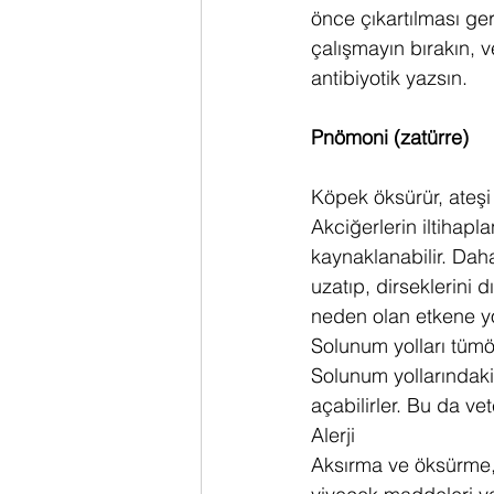
önce çıkartılması ge
çalışmayın bırakın, v
antibiyotik yazsın.
Pnömoni (zatürre)
Köpek öksürür, ateşi v
Akciğerlerin iltihapl
kaynaklanabilir. Daha
uzatıp, dirseklerini 
neden olan etkene yön
Solunum yolları tümör
Solunum yollarındaki
açabilirler. Bu da ve
Alerji
Aksırma ve öksürme, 