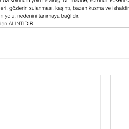
da solunum yolu ile aldığı bir madde, sorunun kökeni olab
tileri, gözlerin sulanması, kaşıntı, bazen kusma ve ishaldi
nin yolu, nedenini tanımaya bağlıdır.
 den ALINTIDIR