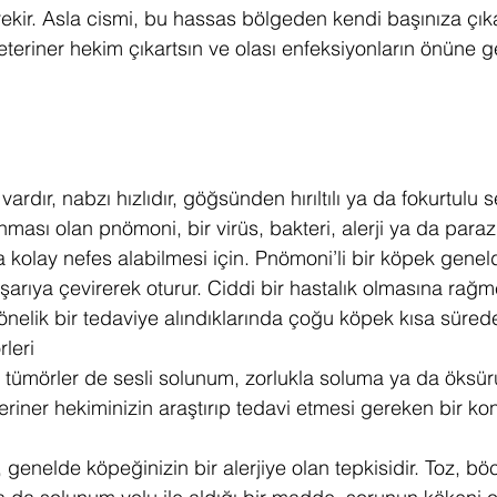
rekir. Asla cismi, bu hassas bölgeden kendi başınıza çı
eteriner hekim çıkartsın ve olası enfeksiyonların önüne g
ardır, nabzı hızlıdır, göğsünden hırıltılı ya da fokurtulu se
anması olan pnömoni, bir virüs, bakteri, alerji ya da paraz
 kolay nefes alabilmesi için. Pnömoni’li bir köpek geneld
dışarıya çevirerek oturur. Ciddi bir hastalık olmasına ra
elik bir tedaviye alındıklarında çoğu köpek kısa sürede 
leri
 tümörler de sesli solunum, zorlukla soluma ya da öksür
teriner hekiminizin araştırıp tedavi etmesi gereken bir ko
genelde köpeğinizin bir alerjiye olan tepkisidir. Toz, bö