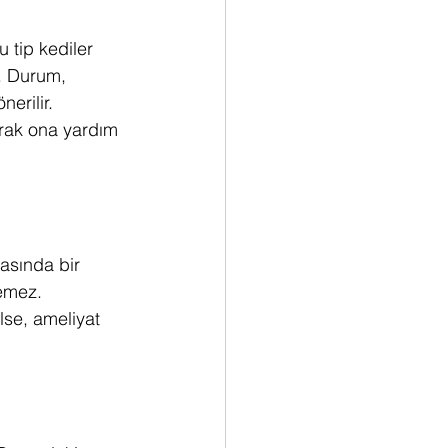
 tip kediler 
. Durum, 
erilir. 
rak ona yardım 
asında bir 
emez. 
ilse, ameliyat 