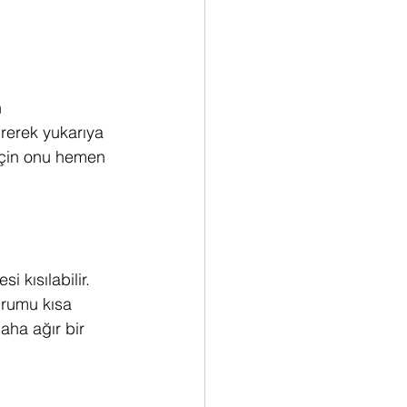
 
rerek yukarıya 
için onu hemen 
 kısılabilir. 
urumu kısa 
daha ağır bir 