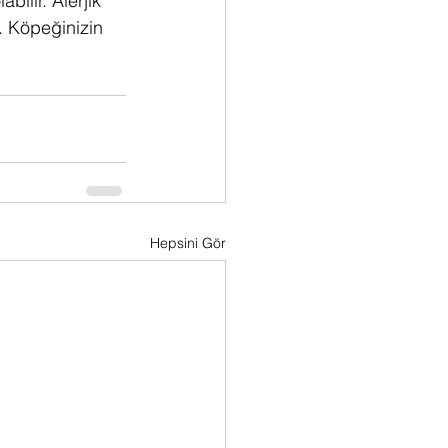
ilir. Alerjik 
r. Köpeğinizin 
Hepsini Gör