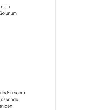
sizin 
. Solunum 
erinden sonra 
 üzerinde 
eniden 