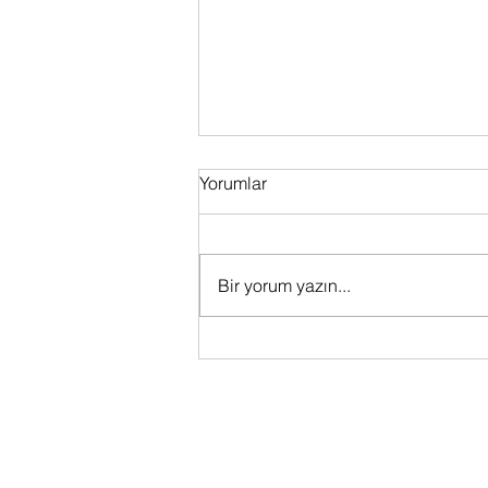
Yorumlar
Bir yorum yazın...
'Av modeli' veya 'oranlı' çiğ
diyetlerle ilgili sorun nedir?