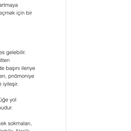
kartmaya 
eçmek için bir 
s gelebilir. 
itten 
e başını ileriye 
ğmen, pnömoniye 
iyileşir.
üğe yol 
nudur.
cek sokmaları, 