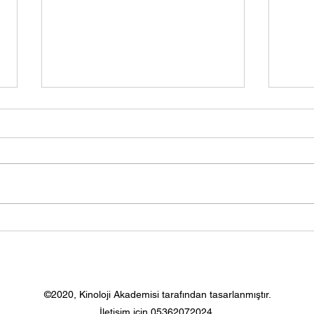
Yetiştirme ve Seçim
Orga
yetiş
©2020, Kinoloji Akademisi tarafından tasarlanmıştır.
İletişim için 05362072024