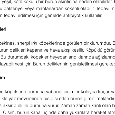
 yeşil, kötü kokulu bir burun akıntısına neden olabilirler.
u bakteriyel veya mantarlardan kökenli olabilir. Tedavi, 
 tedavi edilmesi için genelde antibiyotik kullanılır.
leri
pekines, sherpi ırkı köpeklerinde görülen bir durumdur. 
urun delikleri kapanır ve hava akışı kesilir. Köpüklü gör
tir. Bu durumdaki köpekler heyecanlandıklarında ağızların
layabilmesi için Burun deliklerinin genişletilmesi gerekebi
sim
ken köpeklerin burnuna yabancı cisimler kolayca kaçar ya 
likle yaz mevsiminde pisipisi otları burna girebilmektedi
tle aksırıp eli ile burnuna vurur. Zaman zaman kanlı olan b
iz. Cisim, burun kanalı içinde daha yukarılara hareket et