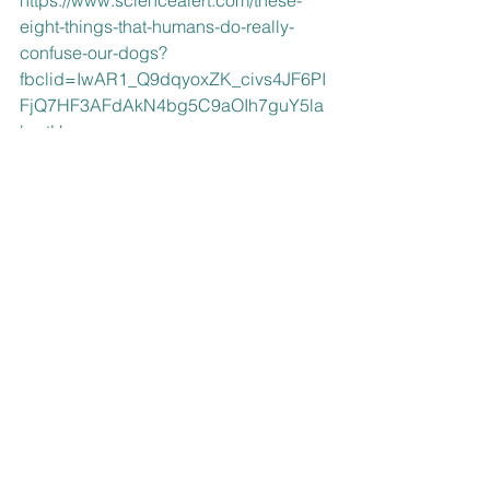
https://www.sciencealert.com/these-
eight-things-that-humans-do-really-
confuse-our-dogs?
fbclid=IwAR1_Q9dqyoxZK_civs4JF6PI
FjQ7HF3AFdAkN4bg5C9aOIh7guY5la
bo-tU