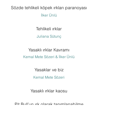
Sözde tehlikeli köpek ırkları paranoyası
İlker Ünlü
Tehlikeli ırklar
Juliana Sütunç
Yasaklı ırklar Kavramı
Kemal Mete Sözeri & İlker Ünlü
Yasaklar ve biz
Kemal Mete Sözeri
Yasaklı ırklar kaosu
Pit Bull’un ırk olarak tanımlanabilme
zorluğu
İlker Ünlü
Amerika'nın Pitbull u