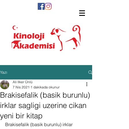
Yazı
Ali Ilker Ünlü
7 Nis 2021
1 dakikada okunur
Brakisefalik (basik burunlu)
irklar sagligi uzerine cikan
yeni bir kitap
Brakisefalik (basik burunlu) irklar 