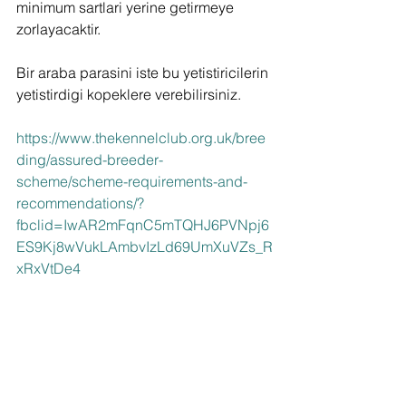
minimum sartlari yerine getirmeye 
zorlayacaktir.
Bir araba parasini iste bu yetistiricilerin 
yetistirdigi kopeklere verebilirsiniz.
https://www.thekennelclub.org.uk/bree
ding/assured-breeder-
scheme/scheme-requirements-and-
recommendations/?
fbclid=IwAR2mFqnC5mTQHJ6PVNpj6
ES9Kj8wVukLAmbvIzLd69UmXuVZs_R
xRxVtDe4