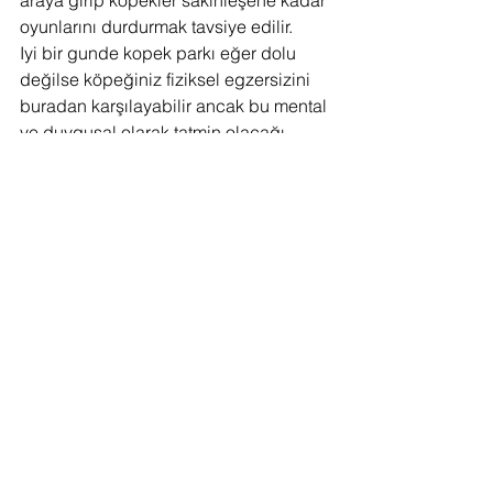
araya girip köpekler sakinleşene kadar 
oyunlarını durdurmak tavsiye edilir.
Iyi bir gunde kopek parkı eğer dolu 
değilse köpeğiniz fiziksel egzersizini 
buradan karşılayabilir ancak bu mental 
ve duygusal olarak tatmin olacağı 
anlamına gelmez. Her ne kadar bu 
parklar köpek sahipleri için kolay çıkış 
noktaları gibi görülse de köpeğinizle 
uuzn yürüyüşlere çıkmanız, eğitim 
sınıflarına katılmanız çok daha anlamlı 
ve doyurucu bir birliktelik sağlayacaktır.
Sonuçta risklerin avantajlardan daha 
fazla olup olmadığına siz karar 
vereceksiniz. Küçük ve kokulu bir 
alanda sahipleri telefonlarına bakar ya 
da yanındakiyle dedikodu yaparken 
bir düzine başıboş köpeğin arasına 
kendi köpeğinizi salıp salmamak size 