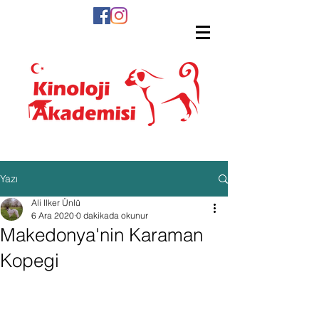
Yazı
Ali Ilker Ünlü
6 Ara 2020
0 dakikada okunur
Makedonya'nin Karaman
Kopegi